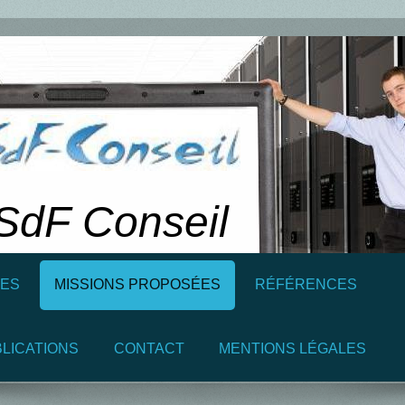
SdF Conseil
ES
MISSIONS PROPOSÉES
RÉFÉRENCES
BLICATIONS
CONTACT
MENTIONS LÉGALES