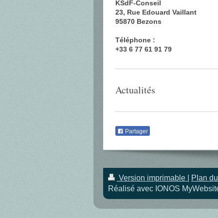
KSdF-Conseil
23, Rue Edouard Vaillant
95870 Bezons
Téléphone :
+33 6 77 61 91 79
Actualités
Partager
Version imprimable
|
Plan du
Réalisé avec IONOS MyWebsit