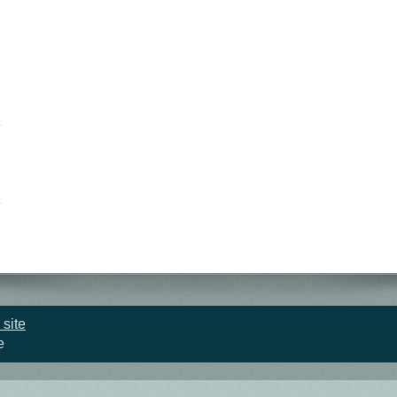
 site
e