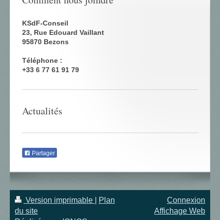
KSdF-Conseil
23, Rue Edouard Vaillant
95870 Bezons
Téléphone :
+33 6 77 61 91 79
Actualités
Partager
Version imprimable
|
Plan
Connexion
du site
Affichage Web