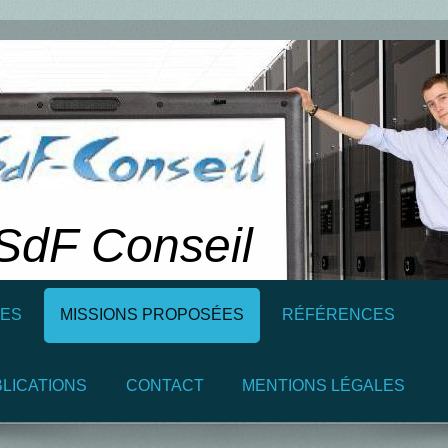
SdF Conseil
ES
MISSIONS PROPOSÉES
RÉFÉRENCES
BLICATIONS
CONTACT
MENTIONS LÉGALES